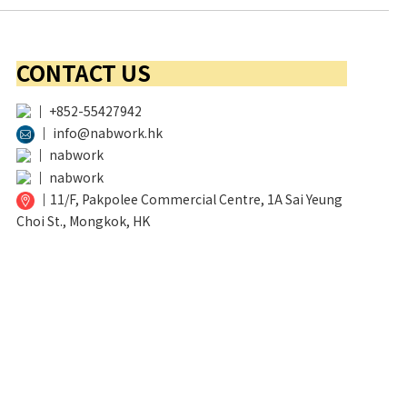
CONTACT US
│
+852-55427942
│
info@nabwork.hk
│
nabwork
│
nabwork
│
11/F, Pakpolee Commercial Centre, 1A Sai Yeung
Choi St., Mongkok, HK