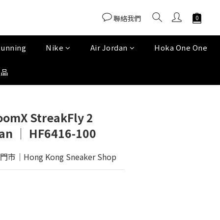
聯絡我們
Running
Nike
Air Jordan
Hoka One One
產品
oomX StreakFly 2
ian │ HF6416-100
Hong Kong Sneaker Shop