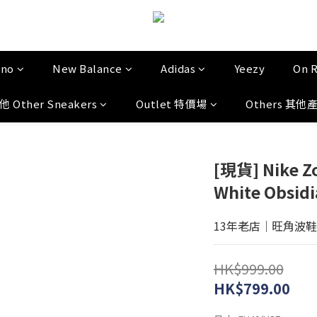
uno
New Balance
Adidas
Yeezy
On 
他 Other Sneakers
Outlet 特價場
Others 其他
[現貨] Nike Z
White Obsid
13年老店│旺角波鞋門市│
HK$999.00
HK$799.00