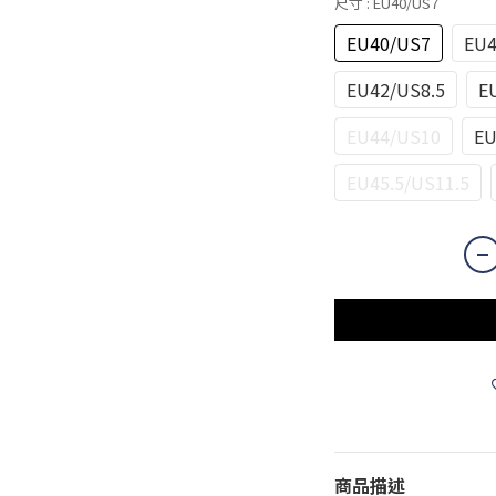
尺寸
: EU40/US7
EU40/US7
EU4
EU42/US8.5
E
EU44/US10
EU
EU45.5/US11.5
商品描述