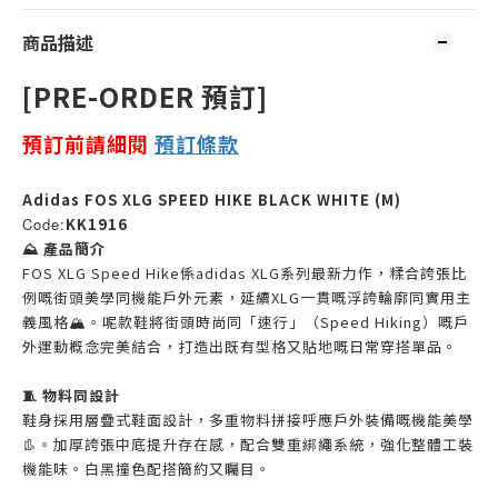
商品描述
[PRE-ORDER 預訂]
預訂前請細閱
預訂
條款
Adidas FOS XLG SPEED HIKE BLACK WHITE (M)
Code:
KK1916
⛰️ 產品簡介
FOS XLG Speed Hike係adidas XLG系列最新力作，糅合誇張比
例嘅街頭美學同機能戶外元素，延續XLG一貫嘅浮誇輪廓同實用主
義風格🏔️。呢款鞋將街頭時尚同「速行」（Speed Hiking）嘅戶
外運動概念完美結合，打造出既有型格又貼地嘅日常穿搭單品。
🧵 物料同設計
鞋身採用層疊式鞋面設計，多重物料拼接呼應戶外裝備嘅機能美學
👢。加厚誇張中底提升存在感，配合雙重綁繩系統，強化整體工裝
機能味。白黑撞色配搭簡約又矚目。