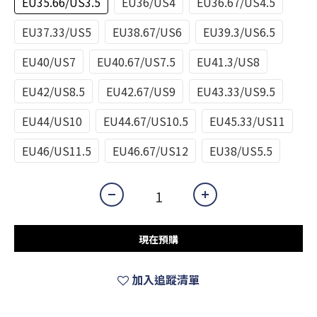
EU35.66/US3.5
EU36/US4
EU36.67/US4.5
EU37.33/US5
EU38.67/US6
EU39.3/US6.5
EU40/US7
EU40.67/US7.5
EU41.3/US8
EU42/US8.5
EU42.67/US9
EU43.33/US9.5
EU44/US10
EU44.67/US10.5
EU45.33/US11
EU46/US11.5
EU46.67/US12
EU38/US5.5
現在預購
加入追蹤清單