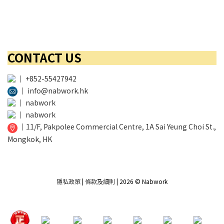
CONTACT US
│
+852-55427942
│
info@nabwork.hk
│
nabwork
│
nabwork
│
11/F, Pakpolee Commercial Centre, 1A Sai Yeung Choi St.,
Mongkok, HK
隱私政策
|
條款及細則
| 2026 © Nabwork