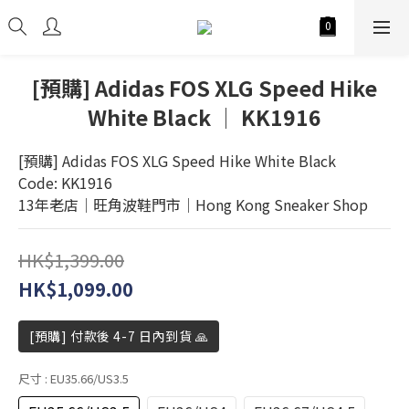
[預購] Adidas FOS XLG Speed Hike
White Black │ KK1916
[預購] Adidas FOS XLG Speed Hike White Black
Code: KK1916
13年老店│旺角波鞋門市│Hong Kong Sneaker Shop
HK$1,399.00
HK$1,099.00
[預購] 付款後 4-7 日內到貨 🙏
尺寸
: EU35.66/US3.5