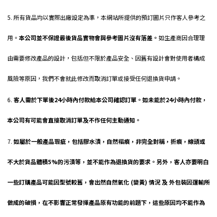
5. 所有貨品均以實際出廠設定為準，本網站所提供的預訂圖片只作客人參考之
用。
本公司並不保證最後貨品實物會與參考圖片沒有落差。
如生產商因合理理
由需要修改產品的設計，包括但不限於產品安全、因舊有設計會對使用者構成
風險等原因，我們不會就此修改而取消訂單或接受任何退換貨申請。
nabwork
6.
客人需於下單後24小時內付款給本公司確認訂單。如未能於24小時內付款，
本公司有可能會直接取消訂單及不作任何主動通知。
nabwork
7.
如屬於一般產品瑕疵，包括膠水漬，自然褶痕，非完全對稱，折痕，線頭或
不大於貨品體積5%的污漬等，並不能作為退換貨的要求。另外，客人亦要明白
一些訂購產品可能因型號較舊，會出然自然氧化 (變黃) 情況 及 外包裝因運輸所
做成的破損，在不影響正常發揮產品原有功能的前題下，這些原因均不能作為