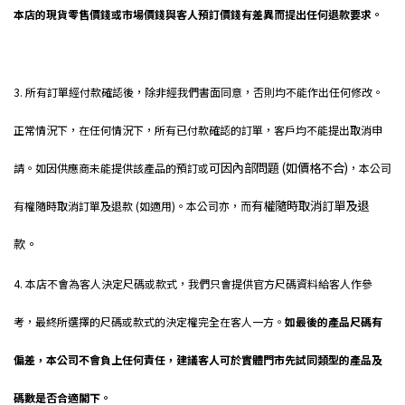
本店的現貨零售價錢或市場價錢與客人預訂價錢有差異而提出任何退款要求。
nabwork
3. 所有訂單經付款確認後，除非經我們書面同意，否則均不能作出任何修改。
正常情況下，在任何情況下，所有已付款確認的訂單，客戶均不能提出取消申
可因內部問題 (如價格不合)
請。如因供應商未能提供該產品的預訂或
，本公司
有權隨時取消訂單及退
有權隨時取消訂單及退款 (如適用)。本公司亦，而
款。
nabwork
4. 本店不會為客人決定尺碼或款式，我們只會提供官方尺碼資料給客人作參
考，最終所選擇的尺碼或款式的決定權完全在客人一方。
如最後的產品尺碼有
偏差，本公司不會負上任何責任，建議客人可於實體門市先試同類型的產品及
碼數是否合適閣下。
nabwork