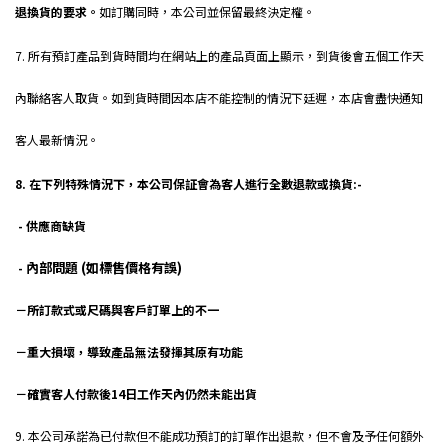
退換貨的要求。
如訂購同時，本公司並保留最終決定權。
nabwork
7. 所有預訂產品到貨時間均在網站上的產品頁面上顯示，到貨後會五個工作天
內聯絡客人取貨。如到貨時間因本店不能控制的情況下廷遲，本店會盡快通知
客人最新情況。
nabwork
8. 在下列特殊情況下，本公司保証會為客人進行全數退款或換貨:-
- 供應商缺貨
內部問題 (如標售價格有誤)
-
－所訂款式或尺碼與客戶訂單上的不一
－重大損壞，導致產品無法發揮其原有功能
－確實客人付款後14日工作天內仍然未能出貨
9.
本公司承諾為已付款但不能成功預訂的訂單作出退款，但不會及予任何額外