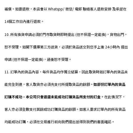
補償。如要退款，本店會以 Whatspp/ 微信/ 電郵 聯絡客人退款安排 及承諾在
14個工作日內進行退款。
n a b w o r k . hk
10. 所有換貨申請必須於門市取貨時即時提出 (但不保證一定能換)，貨物出門，
恕不受理。如閣下選擇第三方送貨，必須於貨品送交到您手上後 24小時內 提出
申請 (但不保證一定能換)，過後恕不受理。
11. 訂單內的貨品內容，每件貨品均作獨立結算，因此取貨時如訂單內的貨品未
能完全到達，客人取貨亦必須先支付所提取貨品的餘額。
如部份訂單內的貨品
訂購不成功，本公司只會退還未能成功訂購貨品所支付的訂金。
在此情況下，
客人亦必須全數支付其餘成功訂購貨品的餘額。如客人要求訂單內的所有貨品
均能成功訂購，必須在交易進行前向我們提出並得到我們的書面確認。
nabwork