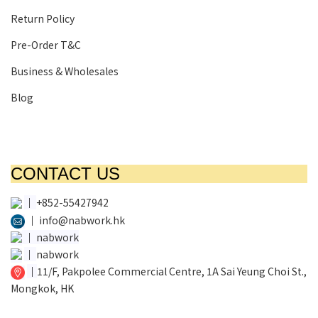
Return Policy
Pre-Order T&C
Business & Wholesales
Blog
CONTACT US
│
+852-55427942
│
info@nabwork.hk
│
nabwork
│
nabwork
│
11/F, Pakpolee Commercial Centre, 1A Sai Yeung Choi St.,
Mongkok, HK