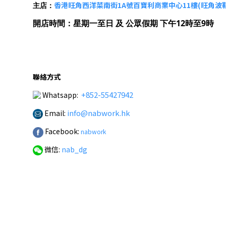
香港旺角西洋菜南街1A號百寶利商業中心11樓(旺角波
主店：
開店時間
：星期一至日 及 公眾假期 下午12時至9時
聯絡方式
+852-55427942
Whatsapp:
info@nabwork.hk
Email:
Facebook:
nabwork
微信:
nab_dg