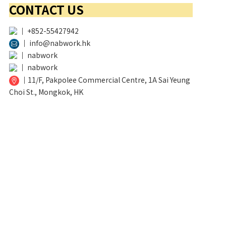
CONTACT US
│
+852-55427942
│
info@nabwork.hk
│
nabwork
│
nabwork
│
11/F, Pakpolee Commercial Centre, 1A Sai Yeung
Choi St., Mongkok, HK