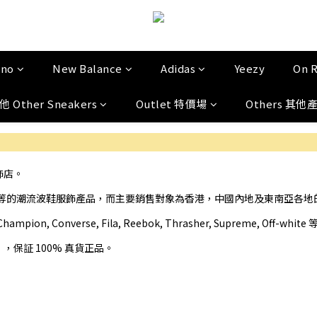
uno
New Balance
Adidas
Yeezy
On 
他 Other Sneakers
Outlet 特價場
Others 其他
飾店。
等的
潮流波鞋服
飾
產品
，而主要銷售對象為香港，中國內地及東南亞各地
pion, Converse, Fila, Reebok, Thrasher, Supreme, Off-white
，保証 100% 真貨正品。
」