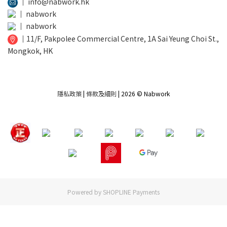
│
info@nabwork.hk
│
nabwork
│
nabwork
│
11/F, Pakpolee Commercial Centre, 1A Sai Yeung Choi St.,
Mongkok, HK
隱私政策
|
條款及細則
| 2026 © Nabwork
Powered by
SHOPLINE Payments